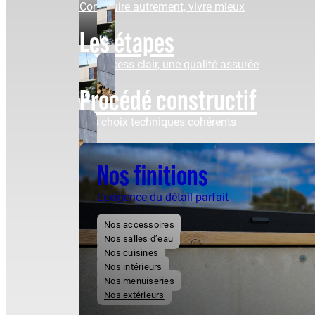
Construire autrement, vivre mieux
Les étapes
Un process clair, une qualité assurée
Procédé constructif
Des choix techniques cohérents
Nos finitions
L’exigence du détail parfait
Nos accessoires
Nos salles d’eau
Nos cuisines
Nos intérieurs
Nos menuiseries
Nos extérieurs