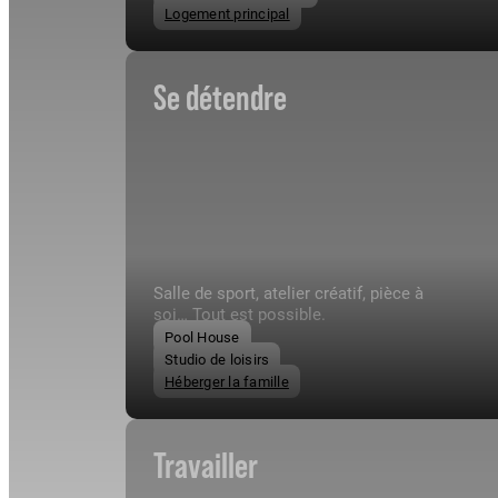
Logement principal
Se détendre
Salle de sport, atelier créatif, pièce à
soi… Tout est possible.
Pool House
Studio de loisirs
Héberger la famille
Travailler