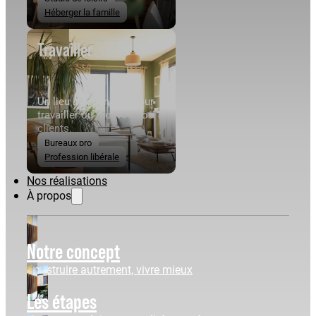
Héberger la famille
Travailler
Un lieu indépendant pour
travailler ou recevoir vos
clients.
Bureaux pro
Profession libérale
Nos réalisations
À propos
Notre concept
Construire autrement, vivre mieux
Les étapes