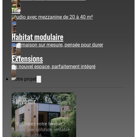
Tilia
Studio avec mezzanine de 20 à 40 m²
Habitat modulaire
Une maison sur mesure, pensée pour durer
Extensions
Un nouvel espace, parfaitement intégré
Votre projet
Investir
Valorisez votre terrain
avec une solution rentable
et de qualité.