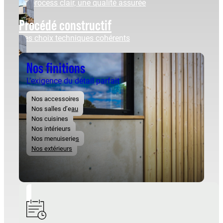
Un process clair, une qualité assurée
Procédé constructif
Des choix techniques cohérents
Nos finitions
L’exigence du détail parfait
Nos accessoires
Nos salles d’eau
Nos cuisines
Nos intérieurs
Nos menuiseries
Nos extérieurs