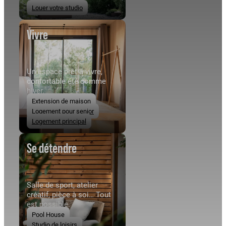
Louer votre studio
Vivre
Un espace prêt à vivre,
confortable été comme
hiver.
Extension de maison
Logement pour senior
Logement principal
Se détendre
Salle de sport, atelier
créatif, pièce à soi… Tout
est possible.
Pool House
Studio de loisirs