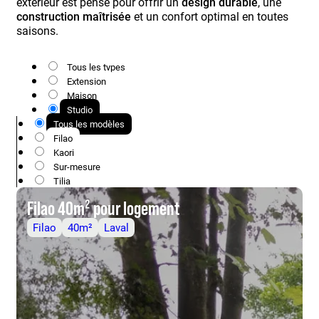
extérieur est pensé pour offrir un
design durable
, une
construction maîtrisée
et un confort optimal en toutes
saisons.
Tous les types
Extension
Maison
Studio
Tous les modèles
Filao
Kaori
Sur-mesure
Tilia
Filao 40m² pour logement
Filao
40m²
Laval