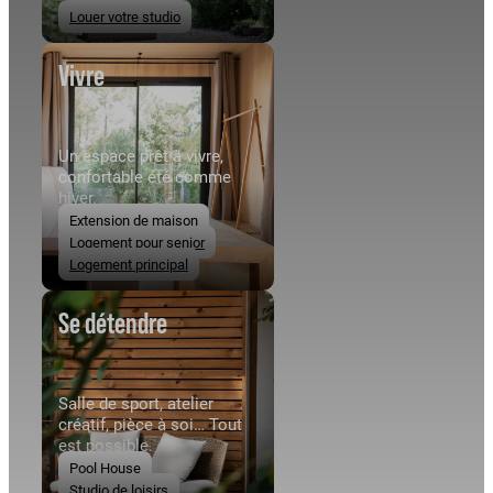
Louer votre studio
Vivre
Un espace prêt à vivre,
confortable été comme
hiver.
Extension de maison
Logement pour senior
Logement principal
Se détendre
Salle de sport, atelier
créatif, pièce à soi… Tout
est possible.
Pool House
Studio de loisirs