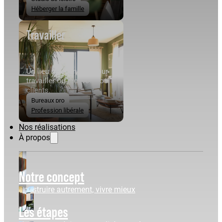
Héberger la famille
Travailler
Un lieu indépendant pour
travailler ou recevoir vos
clients.
Bureaux pro
Profession libérale
Nos réalisations
À propos
Notre concept
Construire autrement, vivre mieux
Les étapes