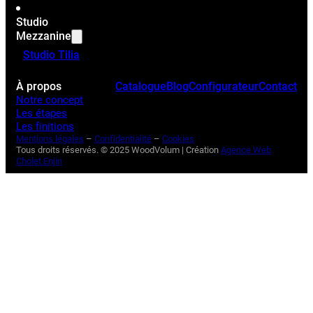
Studio
Mezzanine
Studio Tilia
À propos
Catalogue
Blog
Configurateur
Contact
Notre concept
Les étapes
Les finitions
Mentions légales
–
Confidentialité
–
Cookies
Tous droits réservés. © 2025 WoodVolum | Création
Agence Web
Cholet Enjin