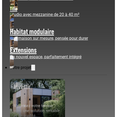
Tilia
Studio avec mezzanine de 20 à 40 m²
Habitat modulaire
Une maison sur mesure, pensée pour durer
Extensions
Un nouvel espace, parfaitement intégré
Votre projet
Investir
Valorisez votre terrain
avec une solution rentable
et de qualité.