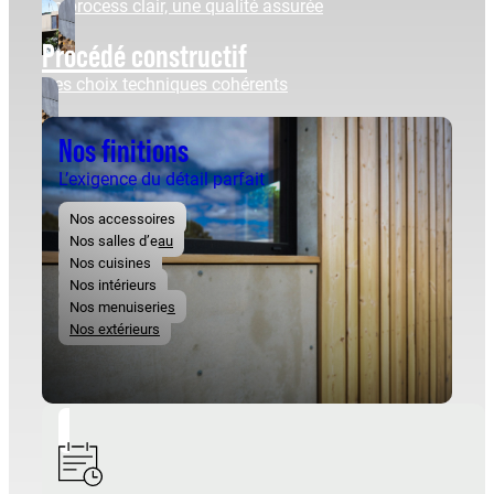
Un process clair, une qualité assurée
Procédé constructif
Des choix techniques cohérents
Nos finitions
L’exigence du détail parfait
Nos accessoires
Nos salles d’eau
Nos cuisines
Nos intérieurs
Nos menuiseries
Nos extérieurs