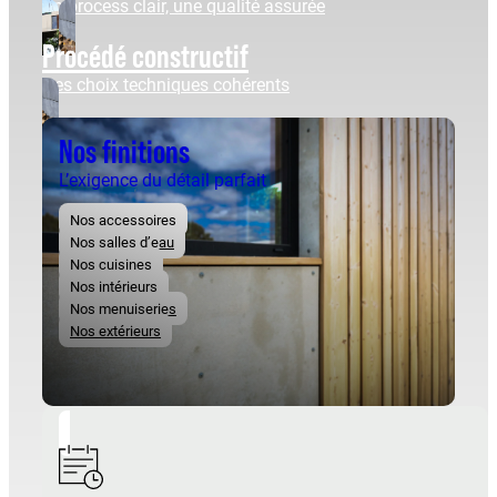
Un process clair, une qualité assurée
Procédé constructif
Des choix techniques cohérents
Nos finitions
L’exigence du détail parfait
Nos accessoires
Nos salles d’eau
Nos cuisines
Nos intérieurs
Nos menuiseries
Nos extérieurs