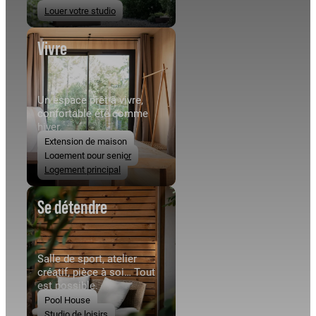
Louer votre studio
Vivre
Un espace prêt à vivre,
confortable été comme
hiver.
Extension de maison
Logement pour senior
Logement principal
Se détendre
Salle de sport, atelier
créatif, pièce à soi… Tout
est possible.
Pool House
Studio de loisirs