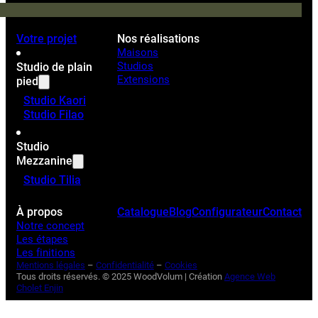
Votre projet
Nos réalisations
Maisons
Studios
Studio de plain
Extensions
pied
Studio Kaori
Studio Filao
Studio
Mezzanine
Studio Tilia
À propos
Catalogue
Blog
Configurateur
Contact
Notre concept
Les étapes
Les finitions
Mentions légales
–
Confidentialité
–
Cookies
Tous droits réservés. © 2025 WoodVolum | Création
Agence Web
Cholet Enjin