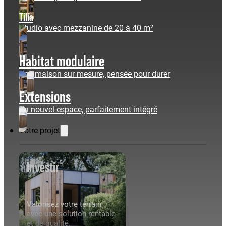
Tilia
Studio avec mezzanine de 20 à 40 m²
Habitat modulaire
Une maison sur mesure, pensée pour durer
Extensions
Un nouvel espace, parfaitement intégré
Votre projet
Investir
Valorisez votre terrain
avec une solution rentable
et de qualité.