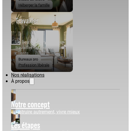
Héberger la famille
Travailler
Un lieu indépendant pour
travailler ou recevoir vos
clients.
Bureaux pro
Profession libérale
Nos réalisations
À propos
Notre concept
Construire autrement, vivre mieux
Les étapes